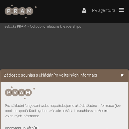
PR agentura
eBooks PRAM
»
Od public relations k leadershipu
Žádost o souhlas s ukládáním volitelných informací
Pro základní fungování webu nepotřebujeme ukládat žádné informace (tzv.
cookies apod.). Rádi bychom vás ale požádali o souhlas s uložením
volitelných informací:
Anonymní unikátní ID