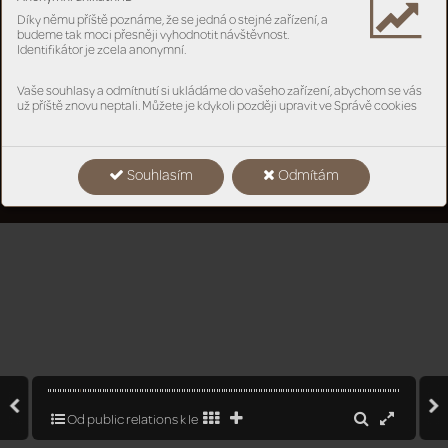
Díky němu příště poznáme, že se jedná o stejné zařízení, a
budeme tak moci přesněji vyhodnotit návštěvnost.
Identifikátor je zcela anonymní.
Vaše souhlasy a odmítnutí si ukládáme do vašeho zařízení, abychom se vás
už příště znovu neptali. Můžete je kdykoli později upravit ve Správě cookies
Souhlasím
Odmítám
Od public relations k leadershipu
13