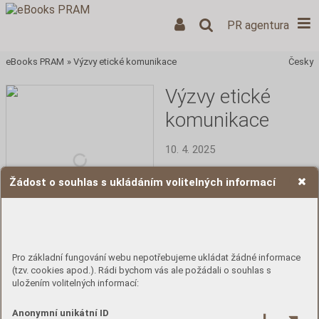
PR agentura
eBooks PRAM
»
Výzvy etické komunikace
Česky
Výzvy etické
komunikace
10. 4. 2025
V prostředí, kde si každá firma 
Žádost o souhlas s ukládáním volitelných informací
může založit vlastní médium, 
kde si každý člověk může 
vybrat svůj vlastní informační 
bublinový vesmír a kde pravda 
soutěží s rychlostí, se etika 
stává pevným bodem v 
Pro základní fungování webu nepotřebujeme ukládat žádné informace
chaotickém světě komunikace.
(tzv. cookies apod.). Rádi bychom vás ale požádali o souhlas s
uložením volitelných informací:
Číst
Anonymní unikátní ID