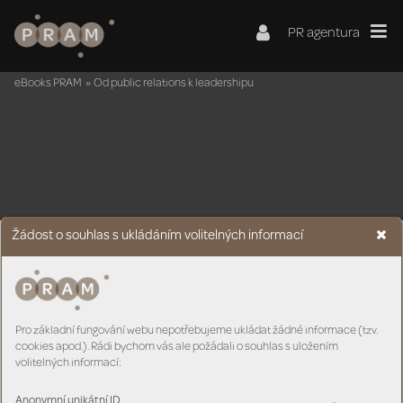
PR agentura
eBooks PRAM
»
Od public relations k leadershipu
Žádost o souhlas s ukládáním volitelných informací
Pro základní fungování webu nepotřebujeme ukládat žádné informace (tzv.
cookies apod.). Rádi bychom vás ale požádali o souhlas s uložením
volitelných informací:
Anonymní unikátní ID