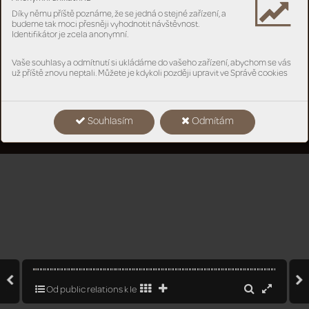
Díky němu příště poznáme, že se jedná o stejné zařízení, a
budeme tak moci přesněji vyhodnotit návštěvnost.
Identifikátor je zcela anonymní.
Vaše souhlasy a odmítnutí si ukládáme do vašeho zařízení, abychom se vás
už příště znovu neptali. Můžete je kdykoli později upravit ve Správě cookies
Souhlasím
Odmítám
Od public relations k leadershipu
2