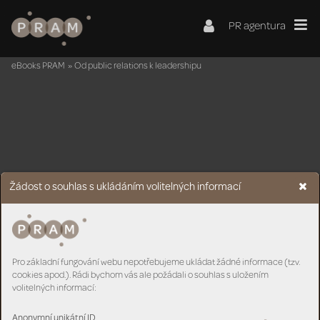
PR agentura
eBooks PRAM
»
Od public relations k leadershipu
Žádost o souhlas s ukládáním volitelných informací
Pro základní fungování webu nepotřebujeme ukládat žádné informace (tzv.
cookies apod.). Rádi bychom vás ale požádali o souhlas s uložením
volitelných informací:
Anonymní unikátní ID