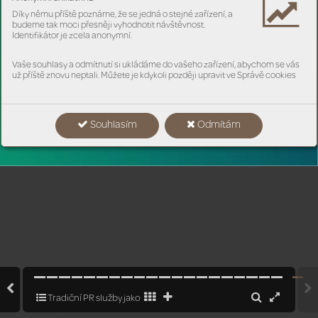
Díky němu příště poznáme, že se jedná o stejné zařízení, a
budeme tak moci přesněji vyhodnotit návštěvnost.
Identifikátor je zcela anonymní.
Vaše souhlasy a odmítnutí si ukládáme do vašeho zařízení, abychom se vás
už příště znovu neptali. Můžete je kdykoli později upravit ve Správě cookies
Souhlasím
Odmítám
www
.
pram.
cz
Tradiční PR služby jako klíč k podnikatelským řešením v době AI
2