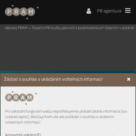
PR agentura
eBooks PRAM
»
Tradiční PR služby jako klíč k podnikatelským řešením v době AI
Žádost o souhlas s ukládáním volitelných informací
Pro základní fungování webu nepotřebujeme ukládat žádné informace (tzv.
cookies apod.). Rádi bychom vás ale požádali o souhlas s uložením
volitelných informací:
Anonymní unikátní ID