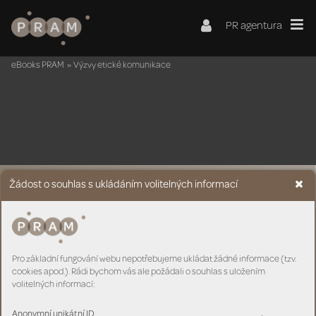
PR agentura
eBooks PRAM
»
Výzvy etické komunikace
Žádost o souhlas s ukládáním volitelných informací
Z
Á
V
Ě
R
Pro základní fungování webu nepotřebujeme ukládat žádné informace (tzv.
cookies apod.). Rádi bychom vás ale požádali o souhlas s uložením
volitelných informací:
Budoucnost komunik
ace bude patřit 
těm, kteří 
budou mluvit prav
du – a budou se nebát 
to říct 
nahlas. Etika není brzda kr
eativity
. 
Je 
to r
ámec, 
který dáv
á komunikaci sílu a legitimit
u.
Anonymní unikátní ID