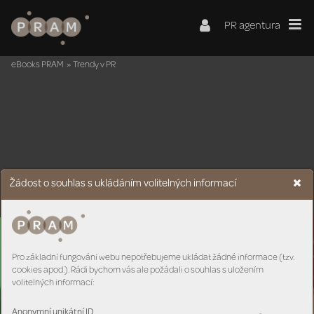
PR agentura
eBooks PRAM
»
Trendy v PR
Žádost o souhlas s ukládáním volitelných informací
Pro základní fungování webu nepotřebujeme ukládat žádné informace (tzv.
cookies apod.). Rádi bychom vás ale požádali o souhlas s uložením
volitelných informací:
Anonymní unikátní ID