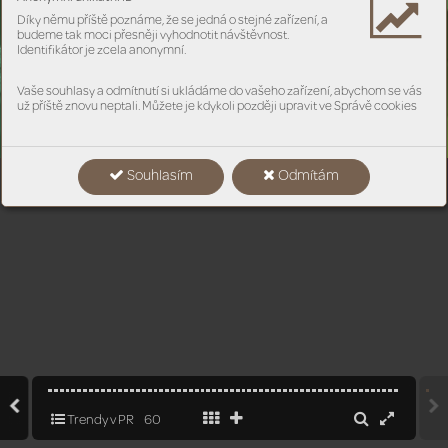
Díky němu příště poznáme, že se jedná o stejné zařízení, a
budeme tak moci přesněji vyhodnotit návštěvnost.
Identifikátor je zcela anonymní.
Vaše souhlasy a odmítnutí si ukládáme do vašeho zařízení, abychom se vás
už příště znovu neptali. Můžete je kdykoli později upravit ve Správě cookies
Souhlasím
Odmítám
Trendy v PR
60