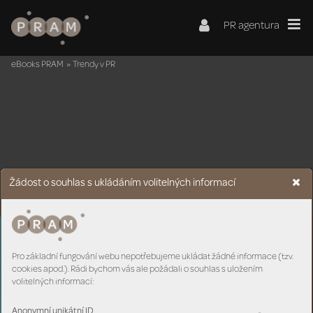
PR agentura
eBooks PRAM
»
Trendy v PR
Žádost o souhlas s ukládáním volitelných informací
ÚVODNÍ
Pro základní fungování webu nepotřebujeme ukládat žádné informace (tzv.
SL
O
VO
cookies apod.). Rádi bychom vás ale požádali o souhlas s uložením
volitelných informací:
Anonymní unikátní ID