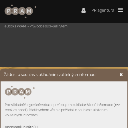
PR agentura
eBooks PRAM
»
Průvodce storytellingem
Žádost o souhlas s ukládáním volitelných informací
Pro základní fungování webu nepotřebujeme ukládat žádné informace (tzv.
cookies apod.). Rádi bychom vás ale požádali o souhlas s uložením
volitelných informací:
Anonymní unikátní ID