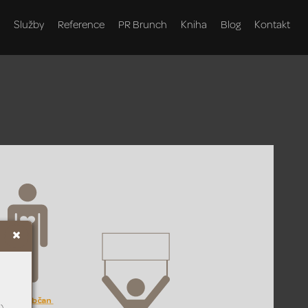
Služby
Reference
PR Brunch
Kniha
Blog
Kontakt
 Dobrý občan 