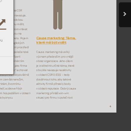
).
spodář
ty ESG, jež na CSR 
itém smy
slu navazuje, 
nají dlouhodobou 
gickou snahu měřit, 
nocovat apor
ovnávat 
našeho byznysu na 
Cause 
marketing: T
éma, 
čnost aplanetu. Pojem 
vu
kter
é má být vidět
ochází zanglických 
nů pro živo
tní pros
tředí 
onment), společenské 
Cause marketing má velký 
 (social) ařízení 
význam předev
ším pro 
vnější 
rnance). Primárním 
obraz organizace. 
Jeho cílem 
ESG je „být jako ﬁrma 
je zviditelnit určité 
téma, které 
m občanem“ achovat 
obvykle navazuje na aktivity 
leduplně azodpovědně 
voblasti CSR či ESG – 
tedy 
ým zaměstnancům, 
dosáhnout toho, aby takové 
itám, životnímu 
aktivity ﬁrmě přinesly body 
ředí, azár
oveň být 
voblasti r
eputace. Dobrý cause 
m hospodářem voblasti 
marketing přináší win-win 
 abyznysu.
situ
aci pro ﬁrmu ispolečnos
t.
4