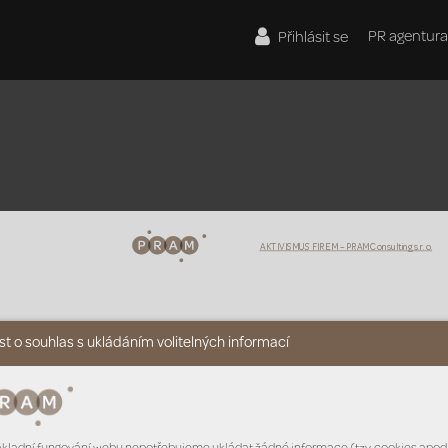
PR agentura
Přihlásit se
AKTIVISMUS FIREM
 – PRAM 
Consulting s.r.o.
t o souhlas s ukládáním volitelných informací
Jako aktivismus značek 
ESG: