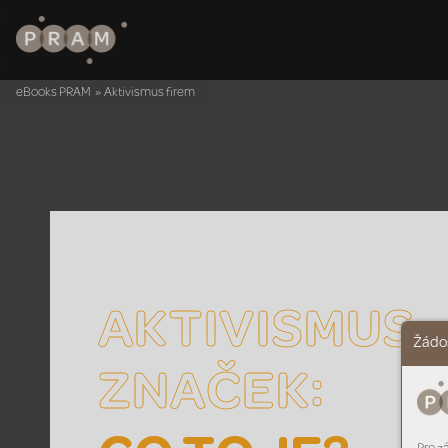
eBooks PRAM
»
Aktivismus firem
AKTIVISMUS
Žádos
:
ZNA
ČEK