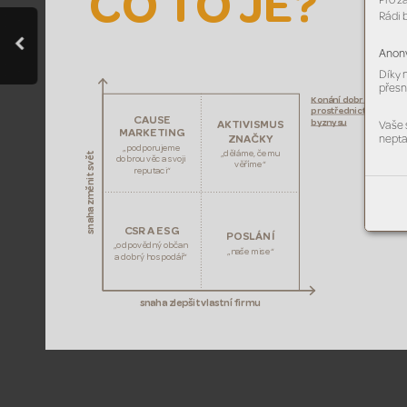
C
O T
O J
E?
Pro z
Rádi 
Anony
Díky 
přesn
Konání dobra 
pr
ostřednictvím 
CAUSE
byznysu
AKTIVISMUS 
Vaše 
MARKETING 
ZNAČKY
nepta
„podporujeme 
„děláme, čemu 
ět 
dobrou věc asvoji 
věříme“
snaha změnit sv
reputaci“
CSR A
ESG
POSLÁNÍ 
„
odpovědný občan 
„naše mise“
adobrý hospodář“
snaha zlepšit vlastní ﬁrmu 