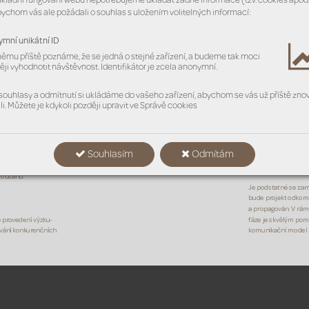
KEM
ákladní fungování webu nepotřebujeme ukládat žádné informace (tzv. cookies apod.
bychom vás ale požádali o souhlas s uložením volitelných informací:
mní unikátní ID
němu příště poznáme, že se jedná o stejné zařízení, a budeme tak moci
ěji vyhodnotit návštěvnost. Identifikátor je zcela anonymní.
souhlasy a odmítnutí si ukládáme do vašeho zařízení, abychom se vás už příště zno
li. Můžete je kdykoli později upravit ve Správě cookies
ero
vat 
větší eng
-
pro
jektů 
věnován do
eré příběhy ještě 
apráce, 
tvorba obsa
ny konkurenty apod. 
daleko jednodušší a
omáhají následnému 
ky vyplyne zkr
oku In
Souhlasím
Odmítám
ému pláno
vání, kre
-
4. Pokrytí
paní amessagingu, 
 obsahu.
Je podstatné se zamy
bude pro
jekt odkom
apropago
ván. Vrám
 pro
vedení výzku
-
fáze je skvělým po
vání konkur
enčních 
komunikační model