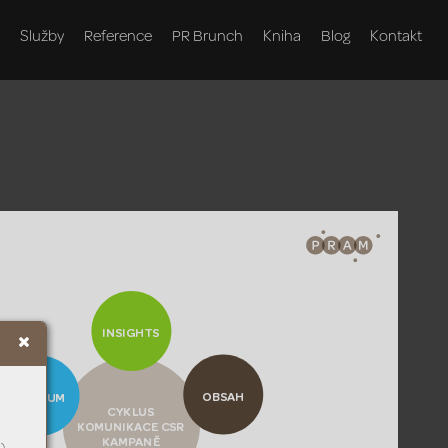
Služby
Reference
PR Brunch
Kniha
Blog
Kontakt
INSIGHTS
OBSAH
VÝZKUM
CYKL
US 
K
OMUNIKACE CSR 
KAMP
ANĚ 