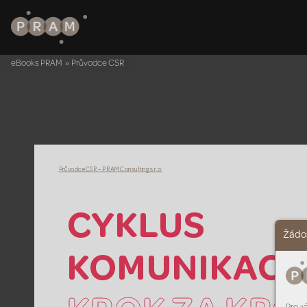
eBooks PRAM
»
Průvodce CSR
Průvodce CSR – 
PRAM
 Consulting s.r.o.
CYKL
US
Žádos
K
OMUNIKA
CE