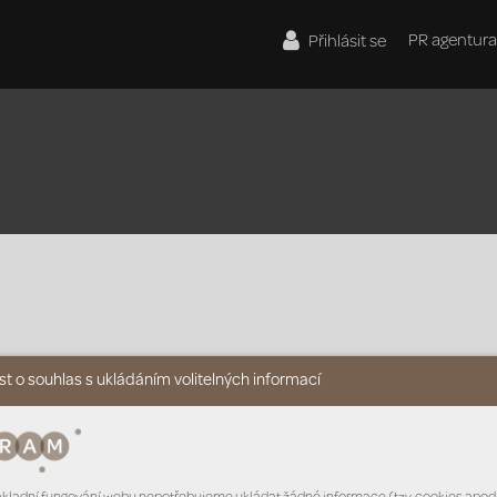
PR agentura
Přihlásit se
t o souhlas s ukládáním volitelných informací
ANEB