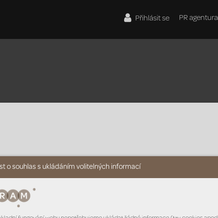
PR agentura
Přihlásit se
t o souhlas s ukládáním volitelných informací
O
V
A
T