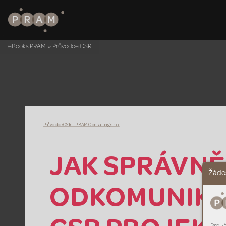
eBooks PRAM
»
Průvodce CSR
Průvodce CSR – 
PRAM
 Consulting s.r.o.
JAK
 SPR
Á
VNĚ
Žádos
ODK
OMUNIK