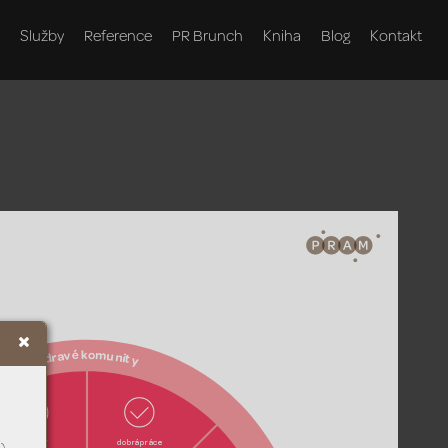
Služby
Reference
PR Brunch
Kniha
Blog
Kontakt
k
o
m
é
v
u
a
n
r
i
d
t
Z
y
dobrá práce  
vzdělání