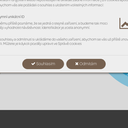
ákladní fungování webu nepotřebujeme ukládat žádné informace (tzv. cookies apod.
bychom vás ale požádali o souhlas s uložením volitelných informací:
mní unikátní ID
Zdraví  
&
 blahobyt
němu příště poznáme, že se jedná o stejné zařízení, a budeme tak moci
ěji vyhodnotit návštěvnost. Identifikátor je zcela anonymní.
omě tematického 
r
ojektů mapa 
souhlasy a odmítnutí si ukládáme do vašeho zařízení, abychom se vás už příště zno
ho má pr
ojekt 
li. Můžete je kdykoli později upravit ve Správě cookies
 by měl být 
komuniko
ván. Cílové 
Produktivita 
eds
tavují externí 
zdr
ojů &
 oběhov
ekonomika
i (široká veř
ejnost) 
Souhlasím
Odmítám
akeholdeři 
i, dodavatelé, 
).