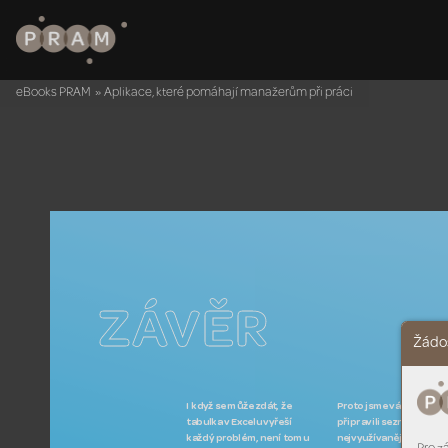
eBooks PRAM
»
Aplikace, které pomáhají manažerům při práci
ZÁ
VĚR
Žádos
Ikdyž se může zdá
t, že 
Pr
oto 
jsme vám 
tabulka v
Excelu vyř
eší 
připravili seznam těch 
každý pr
oblém, není tomu 
nejvyužívanějších aplik
a