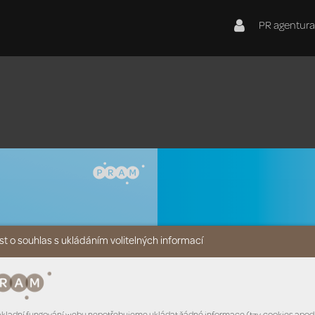
PR agentura
t o souhlas s ukládáním volitelných informací
cí– 